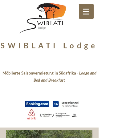
Votre Lodge Francophone à Hoedspruit en Afrique du Sud
SWIBLATI Lodge
Möblierte Saisonvermietung in Südafrika
-
Lodge and
Bed and Breakfast