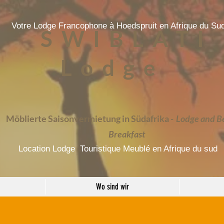
Votre Lodge Francophone à Hoedspruit en Afrique du Su
SWIBLATI
Lodge
Möblierte Saisonvermietung in Südafrika
-
Lodge and B
Breakfast
Location Lodge Touristique Meublé en Afrique du sud
Wo sind wir